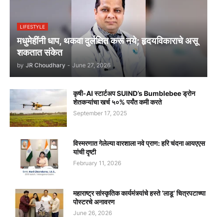
LIFESTYLE
मधुमेहींनी धाप, थकवा दुर्लक्षित करू नये; हृदयविकाराचे असू
शकतात संकेत
by
JR Choudhary
-
June 27, 2026
कृषी-AI स्टार्टअप SUIND’s Bumblebee ड्रोन
शेतकऱ्यांचा खर्च ५०% पर्यंत कमी करते
September 17, 2025
विस्मरणात गेलेल्या वारशाला नवे प्राण: हरि चंदना आयएएस
यांची दृष्टी
February 11, 2026
महाराष्ट्र सांस्कृतिक कार्यमंत्र्यांचे हस्ते ‘लाडू’ चित्रपटाच्या
पोस्टरचे अनावरण
June 26, 2026