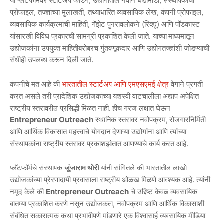
या प्लॅटफॉर्मवर स्टार्टअप फंडिंग, उद्योगातील नवीन घडामोडी, संस्थापकांची
प्रोफाइल, तज्ज्ञांच्या मुलाखती, तथ्याधारित व्यवसायिक लेख, कंपनी प्रोफाइल,
व्यवसायिक कार्यक्रमांची माहिती, गॅझेट पुनरावलोकने (रिव्ह्यू) आणि पॉडकास्ट
यांसारखी विविध प्रकारची सामग्री प्रकाशित केली जाते. याच्या माध्यमातून
उद्योजकांना उपयुक्त माहितीबरोबरच गुंतवणूकदार आणि उद्योगतज्ज्ञांशी जोडण्याची
संधीही उपलब्ध करून दिली जाते.
कंपनीचे मत आहे की
भारतातील स्टार्टअप आणि एमएसएमई क्षेत्र
वेगाने प्रगती
करत असले तरी प्रादेशिक उद्योजकांच्या यशस्वी वाटचालीला अद्याप अपेक्षित
राष्ट्रीय स्तरावरील प्रसिद्धी मिळत नाही. हीच गरज लक्षात घेऊन
Entrepreneur Outreach
स्थानिक स्तरावर नवोपक्रम, रोजगारनिर्मिती
आणि आर्थिक विकासात महत्त्वाचे योगदान देणाऱ्या उद्योगांना आणि त्यांच्या
संस्थापकांना राष्ट्रीय स्तरावर प्रकाशझोतात आणण्याचे कार्य करत आहे.
प्लॅटफॉर्मचे संस्थापक
जुंजाराम थोरी
यांनी सांगितले की भारतातील लाखो
उद्योजकांच्या प्रेरणादायी प्रवासाला राष्ट्रीय ओळख मिळणे आवश्यक आहे. त्यांनी
नमूद केले की
Entrepreneur Outreach
चे उद्दिष्ट केवळ व्यवसायिक
बातम्या प्रकाशित करणे नसून उद्योजकता, नवोपक्रम आणि आर्थिक विकासाशी
संबंधित सकारात्मक कथा प्रभावीपणे मांडणारे एक विश्वासार्ह व्यवसायिक मीडिया