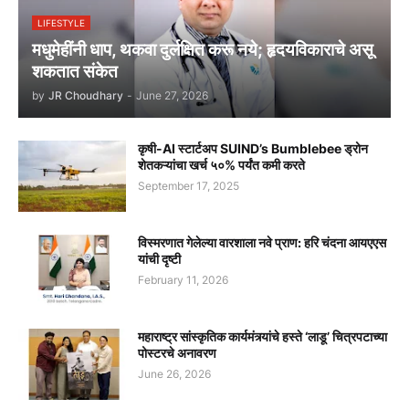
LIFESTYLE
मधुमेहींनी धाप, थकवा दुर्लक्षित करू नये; हृदयविकाराचे असू
शकतात संकेत
by
JR Choudhary
-
June 27, 2026
कृषी-AI स्टार्टअप SUIND’s Bumblebee ड्रोन
शेतकऱ्यांचा खर्च ५०% पर्यंत कमी करते
September 17, 2025
विस्मरणात गेलेल्या वारशाला नवे प्राण: हरि चंदना आयएएस
यांची दृष्टी
February 11, 2026
महाराष्ट्र सांस्कृतिक कार्यमंत्र्यांचे हस्ते ‘लाडू’ चित्रपटाच्या
पोस्टरचे अनावरण
June 26, 2026