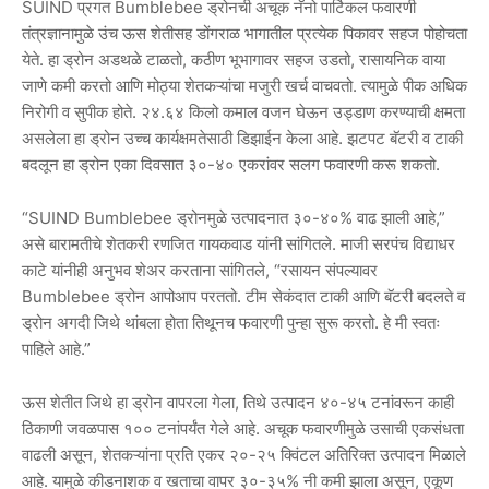
SUIND प्रगत Bumblebee ड्रोनची अचूक नॅनो पार्टिकल फवारणी
तंत्रज्ञानामुळे उंच ऊस शेतीसह डोंगराळ भागातील प्रत्येक पिकावर सहज पोहोचता
येते. हा ड्रोन अडथळे टाळतो, कठीण भूभागावर सहज उडतो, रासायनिक वाया
जाणे कमी करतो आणि मोठ्या शेतकऱ्यांचा मजुरी खर्च वाचवतो. त्यामुळे पीक अधिक
निरोगी व सुपीक होते. २४.६४ किलो कमाल वजन घेऊन उड्डाण करण्याची क्षमता
असलेला हा ड्रोन उच्च कार्यक्षमतेसाठी डिझाईन केला आहे. झटपट बॅटरी व टाकी
बदलून हा ड्रोन एका दिवसात ३०-४० एकरांवर सलग फवारणी करू शकतो.
“SUIND Bumblebee ड्रोनमुळे उत्पादनात ३०-४०% वाढ झाली आहे,”
असे बारामतीचे शेतकरी रणजित गायकवाड यांनी सांगितले. माजी सरपंच विद्याधर
काटे यांनीही अनुभव शेअर करताना सांगितले, “रसायन संपल्यावर
Bumblebee ड्रोन आपोआप परततो. टीम सेकंदात टाकी आणि बॅटरी बदलते व
ड्रोन अगदी जिथे थांबला होता तिथूनच फवारणी पुन्हा सुरू करतो. हे मी स्वतः
पाहिले आहे.”
ऊस शेतीत जिथे हा ड्रोन वापरला गेला, तिथे उत्पादन ४०-४५ टनांवरून काही
ठिकाणी जवळपास १०० टनांपर्यंत गेले आहे. अचूक फवारणीमुळे उसाची एकसंधता
वाढली असून, शेतकऱ्यांना प्रति एकर २०-२५ क्विंटल अतिरिक्त उत्पादन मिळाले
आहे. यामुळे कीडनाशक व खताचा वापर ३०-३५% नी कमी झाला असून, एकूण