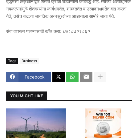
बुद्धिमत्ता तंत्रज्ञानाद्वारे शेतीत क्रांती घडवण्यास कटिबद्ध आहे. त्यांच्या अत्याधुनिक
नवकल्पनांमुळे शेतकऱ्यांना कार्यक्षमतेत, शाश्वततेत व उत्पादनक्षमतेत वाढ करता
येते, तसेच वाढत्या जागतिक अन्नसुरक्षेच्या आव्हानाला सामोरे जाता येते.
सेवा वापरून पाहण्यासाठी कॉल करा: ८७८८७२३८६२
Tags
Business
Facebook
YOU MIGHT LIKE