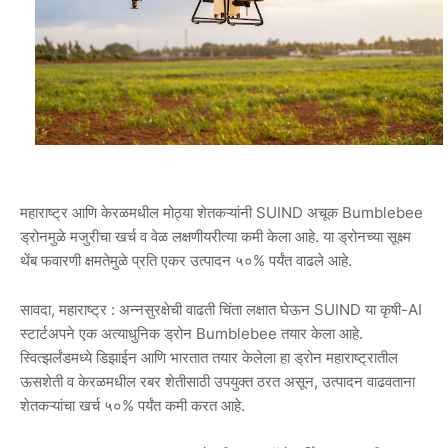
महाराष्ट्र आणि केरळमधील मोठ्या शेतकऱ्यांनी SUIND अचूक Bumblebee
ड्रोनमुळे मजुरीचा खर्च व वेळ लक्षणीयरीत्या कमी केला आहे. या ड्रोनच्या सूक्ष्म
थेंब फवारणी क्षमतेमुळे प्रति एकर उत्पादन ५०% पर्यंत वाढले आहे.
सावदा, महाराष्ट्र : अन्नसुरक्षेची वाढती चिंता लक्षात घेऊन SUIND या कृषी-AI
स्टार्टअपने एक अत्याधुनिक ड्रोन Bumblebee तयार केला आहे.
स्वित्झर्लंडमध्ये डिझाईन आणि भारतात तयार केलेला हा ड्रोन महाराष्ट्रातील
ऊसशेती व केरळमधील रबर शेतीसाठी उपयुक्त ठरत असून, उत्पादन वाढवताना
शेतकऱ्यांचा खर्च ५०% पर्यंत कमी करत आहे.