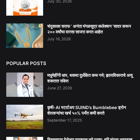
July 30, 2026
चंदुकाका सराफ ‘ अनंता मंगळसूत्र कलेक्शन ’सादर करून
२०० वर्षांचा वारसा साजरा करत आहेत
July 16, 2026
POPULAR POSTS
मधुमेहींनी धाप, थकवा दुर्लक्षित करू नये; हृदयविकाराचे असू
शकतात संकेत
June 27, 2026
कृषी-AI स्टार्टअप SUIND’s Bumblebee ड्रोन
शेतकऱ्यांचा खर्च ५०% पर्यंत कमी करते
September 17, 2025
विस्मरणात गेलेल्या वारशाला नवे प्राण: हरि चंदना आयएएस