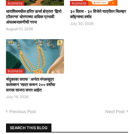
BUSINESS
BUSINESS
धाराशिवमधील हरित ऊर्जा क्षेत्रात ‘झिरो
३० दिवस - ३० विजेते यात्रीवर सिल्व्हर
टॉलरन्स’ धोरणाच्या अधिक प्रभावी
कॉइन्सचा वर्षाव
अंमलबजावणीची गरज
July 30, 2026
August 01, 2026
BUSINESS
चंदुकाका सराफ ‘ अनंता मंगळसूत्र
कलेक्शन ’सादर करून २०० वर्षांचा
वारसा साजरा करत आहेत
July 16, 2026
Previous Post
Next Post
SEARCH THIS BLOG