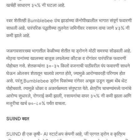
खर्चही साधारण ३५% नी घटला आहे.
रबर शेतीतही Bumblebee उंच झाडांच्या कॅनोपीखालील भागात संपूर्ण फवारणी
साधली आहे. पारंपरिक पद्धतीच्या तुलनेत जमिनीवर रसायन वाया जाणे ४३% नी
कमी झाले आहे.
जळगावसारख्या भागातील केळीच्या शेतीत या ड्रोनने मोठी समस्या सोडवली आहे.
मोठ्या पानांच्या खालच्या बाजूस लपलेल्या कीटक व रोगांवर पारंपरिक फवारणी
पोहोचत नसे. शेतकऱ्यांना ३०-३५ किलो वजनाची पाठीवरील पंप फवारणी साधने
घेऊन ओलसर शेतातून चालावे लागत होते, ज्यामुळे आरोग्यावरही परिणाम होत
असे. परंतु Bumblebee ड्रोन पिकांच्या रांगेवर अचूक उडून सूक्ष्म थेंब थेट
पोहोचवतो. त्यामुळे धोका व अकार्यक्षमता संपुष्टात येते. क्षेत्रीय चाचण्यांमध्ये पानांचे
आरोग्य सुधारले, रोगराई कमी झाली, रसायनांचा वापर ३५% नी कमी झाला आणि
मजुरीचा खर्च ७०-८०% पर्यंत वाचला.
SUIND बद्दल
SUIND ही एक कृषी- AI स्टार्टअप कंपनी आहे, जी प्रगत ड्रोन व कृत्रिम