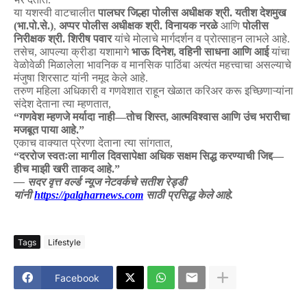
या
यशस्वी
वाटचालीत
पालघर
जिल्हा
पोलीस
अधीक्षक
श्री
.
यतीश
देशमुख
(
भा
.
पो
.
से
.)
,
अप्पर
पोलीस
अधीक्षक
श्री
.
विनायक
नरळे
आणि
पोलीस
निरीक्षक
श्री
.
शिरीष
पवार
यांचे
मोलाचे
मार्गदर्शन
व
प्रोत्साहन
लाभले
आहे
.
तसेच
,
आपल्या
क्रीडा
यशामागे
भाऊ
दिनेश
,
वहिनी
साधना
आणि
आई
यांचा
वेळोवेळी
मिळालेला
भावनिक
व
मानसिक
पाठिंबा
अत्यंत
महत्त्वाचा
असल्याचे
मंजुषा
शिरसाट
यांनी
नमूद
केले
आहे
.
तरुण
महिला
अधिकारी
व
गणवेशात
राहून
खेळात
करिअर
करू
इच्छिणाऱ्यांना
संदेश
देताना
त्या
म्हणतात
,
“
गणवेश
म्हणजे
मर्यादा
नाही
—
तोच
शिस्त
,
आत्मविश्वास
आणि
उंच
भरारीचा
मजबूत
पाया
आहे
.”
एकाच
वाक्यात
प्रेरणा
देताना
त्या
सांगतात
,
“
दररोज
स्वतःला
मागील
दिवसापेक्षा
अधिक
सक्षम
सिद्ध
करण्याची
जिद्द
—
हीच
माझी
खरी
ताकद
आहे
.”
—
सदर
वृत्त
वर्ल्ड
न्यूज
नेटवर्कचे
सतीश
रेड्डी
यांनी
https://palgharnews.com
साठी
प्रसिद्ध
केले
आहे
.
Tags
Lifestyle
Facebook