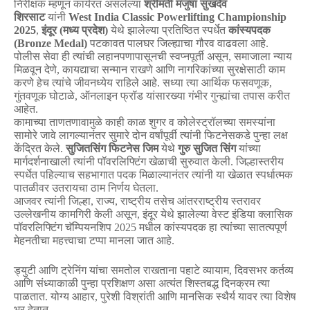
निरीक्षक
म्हणून
कार्यरत
असलेल्या
श्रीमती
मंजुषा
सुखदेव
शिरसाट
यांनी
West India Classic Powerlifting Championship
2025
,
इंदूर
(
मध्य
प्रदेश
)
येथे
झालेल्या
प्रतिष्ठित
स्पर्धेत
कांस्यपदक
(Bronze Medal)
पटकावत
पालघर
जिल्ह्याचा
गौरव
वाढवला
आहे
.
पोलीस
सेवा
ही
त्यांची
लहानपणापासूनची
स्वप्नपूर्ती
असून
,
समाजाला
न्याय
मिळवून
देणे
,
कायद्याचा
सन्मान
राखणे
आणि
नागरिकांच्या
सुरक्षेसाठी
काम
करणे
हेच
त्यांचे
जीवनध्येय
राहिले
आहे
.
सध्या
त्या
आर्थिक
फसवणूक
,
गुंतवणूक
घोटाळे
,
ऑनलाइन
फ्रॉड
यांसारख्या
गंभीर
गुन्ह्यांचा
तपास
करीत
आहेत
.
कामाच्या
ताणतणावामुळे
काही
काळ
शुगर
व
कोलेस्ट्रॉलच्या
समस्यांना
सामोरे
जावे
लागल्यानंतर
सुमारे
दोन
वर्षांपूर्वी
त्यांनी
फिटनेसकडे
पुन्हा
लक्ष
केंद्रित
केले
.
सुजितसिंग
फिटनेस
जिम
येथे
गुरु
सुजित
सिंग
यांच्या
मार्गदर्शनाखाली
त्यांनी
पॉवरलिफ्टिंग
खेळाची
सुरुवात
केली
.
जिल्हास्तरीय
स्पर्धेत
पहिल्याच
सहभागात
पदक
मिळाल्यानंतर
त्यांनी
या
खेळात
स्पर्धात्मक
पातळीवर
उतरायचा
ठाम
निर्णय
घेतला
.
आजवर
त्यांनी
जिल्हा
,
राज्य
,
राष्ट्रीय
तसेच
आंतरराष्ट्रीय
स्तरावर
उल्लेखनीय
कामगिरी
केली
असून
,
इंदूर
येथे
झालेल्या
वेस्ट
इंडिया
क्लासिक
पॉवरलिफ्टिंग
चॅम्पियनशिप
2025
मधील
कांस्यपदक
हा
त्यांच्या
सातत्यपूर्ण
मेहनतीचा
महत्त्वाचा
टप्पा
मानला
जात
आहे
.
ड्युटी
आणि
ट्रेनिंग
यांचा
समतोल
राखताना
पहाटे
व्यायाम
,
दिवसभर
कर्तव्य
आणि
संध्याकाळी
पुन्हा
प्रशिक्षण
असा
अत्यंत
शिस्तबद्ध
दिनक्रम
त्या
पाळतात
.
योग्य
आहार
,
पुरेशी
विश्रांती
आणि
मानसिक
स्थैर्य
यावर
त्या
विशेष
भर
देतात
.