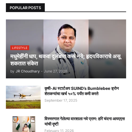
POPULAR POSTS
LIFESTYLE
मधुमेहींनी धाप, थकवा दुर्लक्षित करू नये; हृदयविकाराचे असू
शकतात संकेत
by
JR Choudhary
-
June 27, 2026
कृषी-AI स्टार्टअप SUIND’s Bumblebee ड्रोन
शेतकऱ्यांचा खर्च ५०% पर्यंत कमी करते
September 17, 2025
विस्मरणात गेलेल्या वारशाला नवे प्राण: हरि चंदना आयएएस
यांची दृष्टी
February 11, 2026