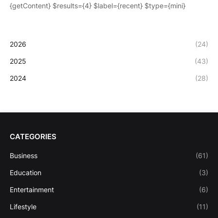
{getContent} $results={4} $label={recent} $type={mini}
2026
(24)
2025
(43)
2024
(28)
CATEGORIES
Business
(61)
Education
(3)
Entertainment
(6)
Lifestyle
(11)