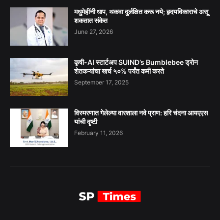
मधुमेहींनी धाप, थकवा दुर्लक्षित करू नये; हृदयविकाराचे असू
शकतात संकेत
June 27, 2026
कृषी-AI स्टार्टअप SUIND’s Bumblebee ड्रोन
शेतकऱ्यांचा खर्च ५०% पर्यंत कमी करते
September 17, 2025
विस्मरणात गेलेल्या वारशाला नवे प्राण: हरि चंदना आयएएस
यांची दृष्टी
February 11, 2026