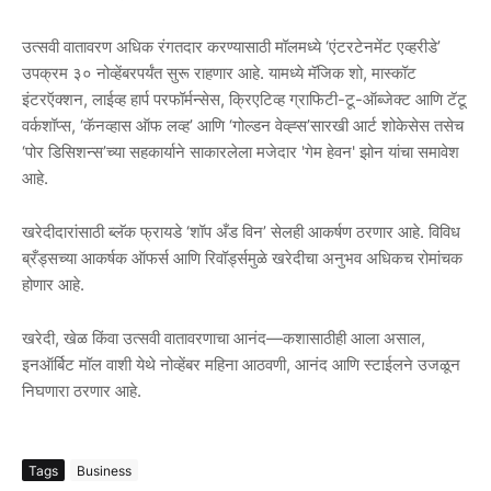
उत्सवी वातावरण अधिक रंगतदार करण्यासाठी मॉलमध्ये ‘एंटरटेनमेंट एव्हरीडे’
उपक्रम ३० नोव्हेंबरपर्यंत सुरू राहणार आहे. यामध्ये मॅजिक शो, मास्कॉट
इंटरऍक्शन, लाईव्ह हार्प परफॉर्मन्सेस, क्रिएटिव्ह ग्राफिटी-टू-ऑब्जेक्ट आणि टॅटू
वर्कशॉप्स, ‘कॅनव्हास ऑफ लव्ह’ आणि ‘गोल्डन वेव्ह्स’सारखी आर्ट शोकेसेस तसेच
‘पोर डिसिशन्स’च्या सहकार्याने साकारलेला मजेदार 'गेम हेवन' झोन यांचा समावेश
आहे.
खरेदीदारांसाठी ब्लॅक फ्रायडे ‘शॉप अँड विन’ सेलही आकर्षण ठरणार आहे. विविध
ब्रँड्सच्या आकर्षक ऑफर्स आणि रिवॉर्ड्समुळे खरेदीचा अनुभव अधिकच रोमांचक
होणार आहे.
खरेदी, खेळ किंवा उत्सवी वातावरणाचा आनंद—कशासाठीही आला असाल,
इनऑर्बिट मॉल वाशी येथे नोव्हेंबर महिना आठवणी, आनंद आणि स्टाईलने उजळून
निघणारा ठरणार आहे.
Tags
Business