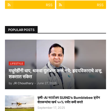
RSS
RSS
POPULAR POSTS
LIFESTYLE
मधुमेहींनी धाप, थकवा दुर्लक्षित करू नये; हृदयविकाराचे असू
शकतात संकेत
by
JR Choudhary
-
June 27, 2026
कृषी-AI स्टार्टअप SUIND’s Bumblebee ड्रोन
शेतकऱ्यांचा खर्च ५०% पर्यंत कमी करते
September 17, 2025