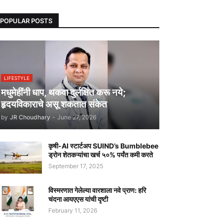
POPULAR POSTS
LIFESTYLE
मधुमेहींनी धाप, थकवा दुर्लक्षित करू नये;
हृदयविकाराचे असू शकतात संकेत
by
JR Choudhary
-
June 27, 2026
कृषी-AI स्टार्टअप SUIND’s Bumblebee
ड्रोन शेतकऱ्यांचा खर्च ५०% पर्यंत कमी करते
September 17, 2025
विस्मरणात गेलेल्या वारशाला नवे प्राण: हरि
चंदना आयएएस यांची दृष्टी
February 11, 2026