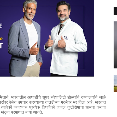
,
ित्ताने
भारतातील
आघाडीचे
सुपर
स्पेशालिटी
डोळ्यांचे
रुग्णालयांचे
जाळे
.
रांवर
वेळेत
उपचार
करण्याच्या
तातडीच्या
गरजेवर
भर
दिला
आहे
भारतात
,
त्यापैकी
जवळपास
प्रत्येक
तिघांपैकी
एकाल
दृष्टीदोषाचा
सामना
करावा
.
मोठ्या
प्रमाणात
बाधा
आणते