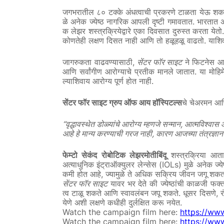
जगभरातील
८०
टक्के
अंधत्वाची
प्रकरणे
टाळता
येऊ
शक
.
ळे
अनेक
ज्येष्ठ
नागरिक
आपली
दृष्टी
गमावतात
भारतात
अ
क
लेझर
शस्त्रक्रियेद्वारे
एका
दिवसात
दुरुस्त
करता
येतो
.
कोणतेही
लक्षण
दिसत
नाही
आणि
तो
हळूहळू
वाढतो
याशि
,
जागरुकता
वाढवण्यासाठी
सेंटर
फॉर
साइट
ने
फिटनेस
आ
.
आणि
सर्वांगीण
आरोग्याचे
प्रतीक
मानले
जातात
या
मोहिम
.
ल्याशिवाय
आरोग्य
पूर्ण
होत
नाही
सेंटर
फॉर
साइट
ग्रुप
ऑफ
आय
हॉस्पिटल्स
चे
चेअरमन
आण
“
,
वृद्धावस्थेत
डोळ्यांचे
आरोग्य
म्हणजे
सन्मान
आत्मविश्वास
,
आहे
हे
मान्य
करण्याची
गरज
नाही
कारण
आजच्या
तंत्रज्ञान
फेम्टो
सेकंद
रोबोटिक
लेझरमोतीबिंदू
शस्त्रक्रिया
आत
(IOLs)
अत्याधुनिक
इंट्राऑक्युलर
लेन्सेस
मुळे
अनेक
ज्ये
,
कमी
होत
आहे
ज्यामुळे
ते
अधिक
सक्रिय
जीवन
जगू
शकत
सेंटर
फॉर
साइट
यावर
भर
देते
की
ज्येष्ठांची
काळजी
फक्
.
,
त्व
टाळू
शकते
आणि
स्वावलंबन
जपू
शकते
धूसर
दिसणे
र
.
येणे
अशी
लक्षणे
कधीही
दुर्लक्षित
करू
नयेत
Watch the campaign film here:
https://ww
Watch the campaign film here:
https://ww