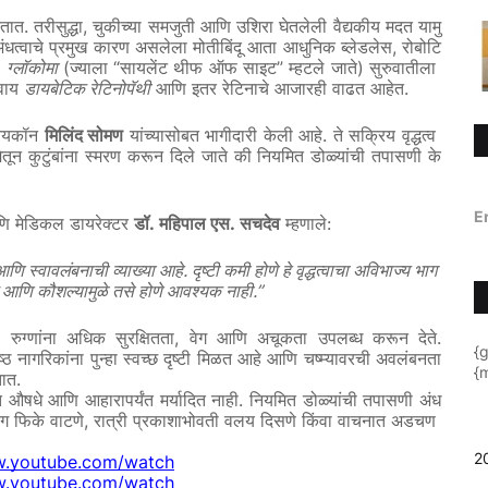
.
,
तात
तरीसुद्धा
चुकीच्या
समजुती
आणि
उशिरा
घेतलेली
वैद्यकीय
मदत
यामु
,
ंधत्वाचे
प्रमुख
कारण
असलेला
मोतीबिंदू
आता
आधुनिक
ब्लेडलेस
रोबोटि
.
(
“
”
)
ग्लॉकोमा
ज्याला
सायलेंट
थीफ
ऑफ
साइट
म्हटले
जाते
सुरुवातीला
.
वाय
डायबेटिक
रेटिनोपॅथी
आणि
इतर
रेटिनाचे
आजारही
वाढत
आहेत
.
यकॉन
मिलिंद
सोमण
यांच्यासोबत
भागीदारी
केली
आहे
ते
सक्रिय
वृद्धत्व
ेतून
कुटुंबांना
स्मरण
करून
दिले
जाते
की
नियमित
डोळ्यांची
तपासणी
के
E
.
.
:
ि
मेडिकल
डायरेक्टर
डॉ
महिपाल
एस
सचदेव
म्हणाले
.
आणि
स्वावलंबनाची
व्याख्या
आहे
दृष्टी
कमी
होणे
हे
वृद्धत्वाचा
अविभाज्य
भाग
.”
आणि
कौशल्यामुळे
तसे
होणे
आवश्यक
नाही
,
.
ा
रुग्णांना
अधिक
सुरक्षितता
वेग
आणि
अचूकता
उपलब्ध
करून
देते
{
ष्ठ
नागरिकांना
पुन्हा
स्वच्छ
दृष्टी
मिळत
आहे
आणि
चष्म्यावरची
अवलंबनता
{m
.
ात
.
त
औषधे
आणि
आहारापर्यंत
मर्यादित
नाही
नियमित
डोळ्यांची
तपासणी
अंध
,
ंग
फिके
वाटणे
रात्री
प्रकाशाभोवती
वलय
दिसणे
किंवा
वाचनात
अडचण
2
w.youtube.com/watch
w.youtube.com/watch