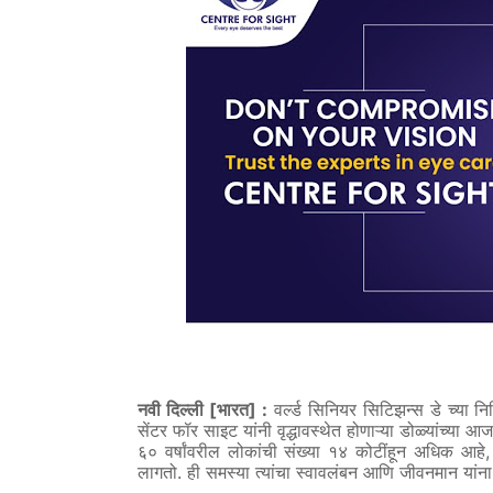
[
]
:
नवी
दिल्ली
भारत
वर्ल्ड
सिनियर
सिटिझन्स
डे
च्या
निम
सेंटर
फॉर
साइट
यांनी
वृद्धावस्थेत
होणाऱ्या
डोळ्यांच्या
आजा
६०
वर्षांवरील
लोकांची
संख्या
१४
कोटींहून
अधिक
आहे
.
लागतो
ही
समस्या
त्यांचा
स्वावलंबन
आणि
जीवनमान
यांना