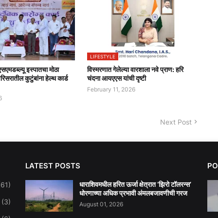
LIFESTYLE
सएमडब्ल्यू इस्पातचा मोठा
विस्मरणात गेलेल्या वारशाला नवे प्राण: हरि
रिसरातील कुटुंबांना हेल्थ कार्ड
चंदना आयएएस यांची दृष्टी
February 11, 2026
6
Next Post
LATEST POSTS
PO
धाराशिवमधील हरित ऊर्जा क्षेत्रात ‘झिरो टॉलरन्स’
(61)
धोरणाच्या अधिक प्रभावी अंमलबजावणीची गरज
(3)
August 01, 2026