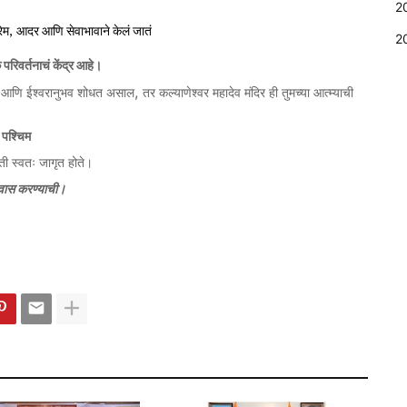
2
रेम
, 
आदर
आणि
सेवाभावाने
केलं
जातं
2
क
परिवर्तनाचं
केंद्र
आहे।
,
आणि
ईश्वरानुभव
शोधत
असाल
तर
कल्याणेश्वर
महादेव
मंदिर
ही
तुमच्या
आत्म्याची
पश्चिम
ती
स्वतः
जागृत
होते।
वास
करण्याची।