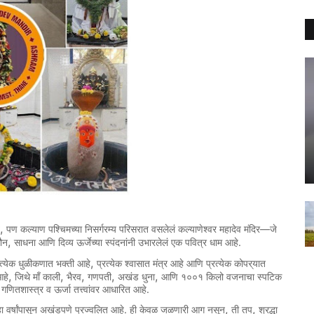
,
—
पण
कल्याण
पश्चिमच्या
निसर्गरम्य
परिसरात
वसलेलं
कल्याणेश्वर
महादेव
मंदिर
जे
,
.
ौन
साधना
आणि
दिव्य
ऊर्जेच्या
स्पंदनांनी
उभारलेलं
एक
पवित्र
धाम
आहे
,
त्येक
धुळीकणात
भक्ती
आहे
प्रत्येक
श्वासात
मंत्र
आहे
आणि
प्रत्येक
कोपर्
यात
,
,
,
,
,
हे
जिथे
माँ
काली
भैरव
गणपती
अखंड
धुना
आणि
१००१
किलो
वजनाचा
स्पटिक
.
गणितशास्त्र
व
ऊर्जा
तत्त्वांवर
आधारित
आहे
,
,
.
ा
वर्षांपासून
अखंडपणे
प्रज्वलित
आहे
ही
केवळ
जळणारी
आग
नसून
ती
तप
श्रद्धा