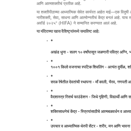
.
आणि
आत्मशक्तीचं
प्रतीक
आहे
—
या
शक्तीपीठाच्या
आध्यात्मिक
सेवेत
कार्यरत
आहेत
माई
एक
विदुषी
,
,
.
नारीशक्ती
सेवा
साधना
आणि
आत्मोन्नतीचं
केंद्र
बनलं
आहे
याच
स
HIFA)
" (
.
अवॉर्ड
२०२५
ने
सन्मानित
करण्यात
आलं
आहे
:
या
मंदिराच्या
खास
वैशिष्ट्यांमध्ये
समाविष्ट
आहे
अखंड
धुना
सलग
१०
वर्षांपासून
जळणारी
पवित्र
अग्नि
, 
भ
 – 
१००१
किलो
वजनाचा
स्पटिक
शिवलिंग
अत्यंत
दुर्मीळ
, 
शक
 – 
सरळ
रेषेतील
देवतांची
स्थापना
माँ
काली
, 
भैरव
, 
गणपती
आ
 – 
वैदशास्त्र
रिसर्च
फाउंडेशन
जिथे
गृहिणी
, 
विद्यार्थी
आणि
स
 – 
शक्तिसाधनेचं
केंद्र
स्त्रियांसाठीचे
आत्मबळवर्धन
व
आध्या
 – 
उपचार
व
आध्यात्मिक
थेरपी
सेंटर
शरीर
, 
मन
आणि
भावना
 – 