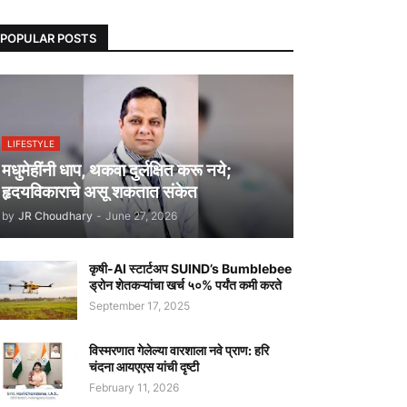
POPULAR POSTS
LIFESTYLE
मधुमेहींनी धाप, थकवा दुर्लक्षित करू नये;
हृदयविकाराचे असू शकतात संकेत
by
JR Choudhary
-
June 27, 2026
कृषी-AI स्टार्टअप SUIND’s Bumblebee
ड्रोन शेतकऱ्यांचा खर्च ५०% पर्यंत कमी करते
September 17, 2025
विस्मरणात गेलेल्या वारशाला नवे प्राण: हरि
चंदना आयएएस यांची दृष्टी
February 11, 2026