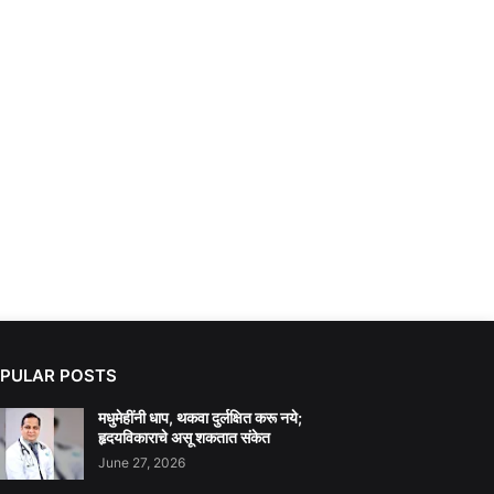
PULAR POSTS
मधुमेहींनी धाप, थकवा दुर्लक्षित करू नये;
हृदयविकाराचे असू शकतात संकेत
June 27, 2026