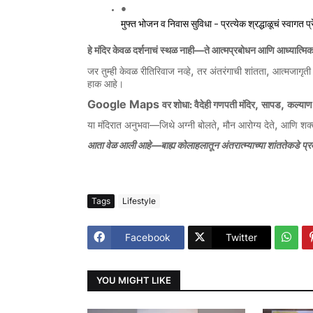
मुफ्त
भोजन
व
निवास
सुविधा
प्रत्येक
श्रद्धाळूचं
स्वागत
प्
 – 
—
हे
मंदिर
केवळ
दर्शनाचं
स्थळ
नाही
ते
आत्मप्रबोधन
आणि
आध्यात्मि
,
,
जर
तुम्ही
केवळ
रीतिरिवाज
नव्हे
तर
अंतरंगाची
शांतता
आत्मजागृती
हाक
आहे।
Google Maps
,
,
:
वर
शोधा
वैदेही
गणपती
मंदिर
सापड
कल्याण
,
,
—
या
मंदिरात
अनुभवा
जिथे
अग्नी
बोलते
मौन
आरोग्य
देते
आणि
शक्
—
आता
वेळ
आली
आहे
बाह्य
कोलाहलातून
अंतरात्म्याच्या
शांततेकडे
प्र
Tags
Lifestyle
Facebook
Twitter
YOU MIGHT LIKE