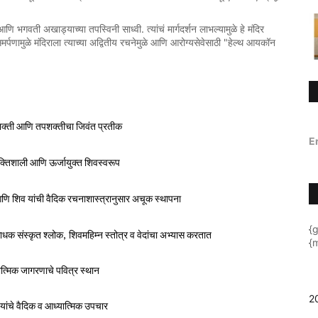
.
आणि
भगवती
अखाड्याच्या
तपस्विनी
साध्वी
त्यांचं
मार्गदर्शन
लाभल्यामुळे
हे
मंदिर
"
मर्पणामुळे
मंदिराला
त्याच्या
अद्वितीय
रचनेमुळे
आणि
आरोग्यसेवेसाठी
हेल्थ
आयकॉन
क्ती
आणि
तपशक्तीचा
जिवंत
प्रतीक
E
्तिशाली
आणि
ऊर्जायुक्त
शिवस्वरूप
णि
शिव
यांची
वैदिक
रचनाशास्त्रानुसार
अचूक
स्थापना
{
ाधक
संस्कृत
श्लोक
, 
शिवमहिम्न
स्तोत्र
व
वेदांचा
अभ्यास
करतात
{m
त्मिक
जागरणाचे
पवित्र
स्थान
2
यांचे
वैदिक
व
आध्यात्मिक
उपचार