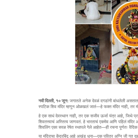
,
:
नवी
दिल्ली
१०
जून
जगातले
अनेक
देवळं
दगडांनी
बांधलेली
असतात
,
—
स्पटिक
शिव
मंदिर
म्हणून
ओळखलं
जातं
हे
फक्त
मंदिर
नाही
तर
म
,
,
हे
एक
साधं
देवस्थान
नाही
तर
एक
सजीव
ऊर्जा
यंत्र
आहे
जिथे
प्र
.
शिवतत्त्वाचं
अस्तित्व
जाणवतं
हे
भारताचं
एकमेव
आणि
पहिलं
मंदिर
आ
—
शिवलिंग
एका
सरळ
रेषेत
स्थापले
गेले
आहेत
ही
रचना
पूर्णतः
वैदिक
—
या
मंदिराचा
केंद्रबिंदू
आहे
अखंड
धुना
एक
पवित्र
अग्नि
जी
गत
दह