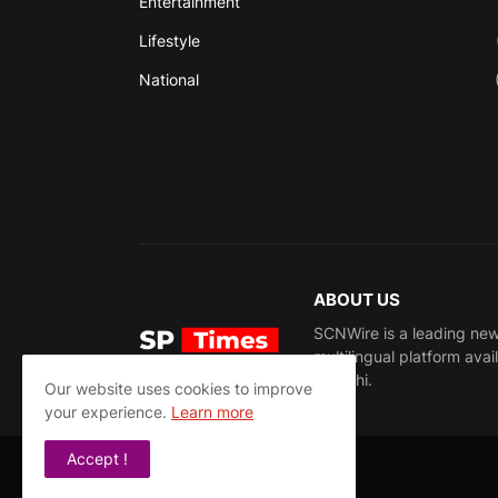
Entertainment
Lifestyle
National
ABOUT US
SCNWire is a leading news
multilingual platform avai
Marathi.
Our website uses cookies to improve
your experience.
Learn more
Accept !
© 2024 SCNWire
Unit of Sangri Internet