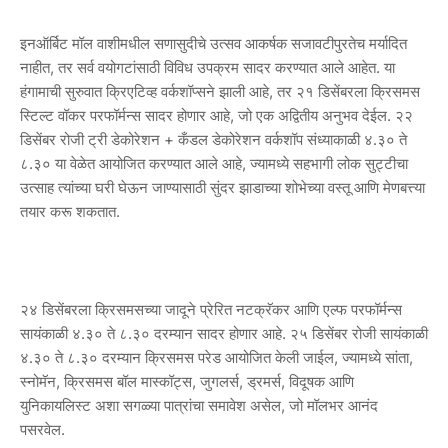
इनऑर्बिट मॉल वाशीमधील सणासुदीचे उत्सव आकर्षक सजावटीपुरतेच मर्यादित
नाहीत, तर सर्व वयोगटांसाठी विविध उपक्रम सादर करण्यात आले आहेत. या
हंगामाची सुरुवात क्रिएटिव्ह वर्कशॉप्सने झाली आहे, तर २१ डिसेंबरला क्रिसमस
स्टिल्ट वॉकर परफॉर्मन्स सादर होणार आहे, जो एक अद्वितीय अनुभव देईल. २२
डिसेंबर रोजी ट्री डेकोरेशन + कँडल डेकोरेशन वर्कशॉप संध्याकाळी ४.३० ते
८.३० या वेळेत आयोजित करण्यात आले आहे, ज्यामध्ये सहभागी लोक सुट्टीचा
उत्साह त्यांच्या घरी घेऊन जाण्यासाठी सुंदर झाडाच्या शोभेच्या वस्तू आणि मेणबत्त्या
तयार करू शकतात.
२४ डिसेंबरला क्रिसमसच्या जादूने प्रेरित नटक्रॅकर आणि एल्फ परफॉर्मन्स
सायंकाळी ४.३० ते ८.३० दरम्यान सादर होणार आहे. २५ डिसेंबर रोजी सायंकाळी
४.३० ते ८.३० दरम्यान क्रिसमस परेड आयोजित केली जाईल, ज्यामध्ये सांता,
स्नोमॅन, क्रिसमस बॉल मास्कॉट्स, जुगलर्स, ड्रमर्स, विदूषक आणि
युनिकायलिस्ट अशा सगळ्या पात्रांचा समावेश असेल, जो मॉलभर आनंद
पसरवेल.