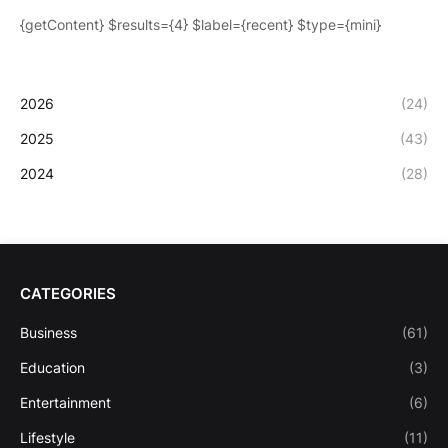
{getContent} $results={4} $label={recent} $type={mini}
2026
(24)
2025
(43)
2024
(28)
CATEGORIES
Business
(61)
Education
(3)
Entertainment
(6)
Lifestyle
(11)