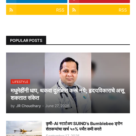
RSS
RSS
POPULAR POSTS
LIFESTYLE
मधुमेहींनी धाप, थकवा दुर्लक्षित करू नये; हृदयविकाराचे असू
शकतात संकेत
by
JR Choudhary
-
June 27, 2026
कृषी-AI स्टार्टअप SUIND’s Bumblebee ड्रोन
शेतकऱ्यांचा खर्च ५०% पर्यंत कमी करते
September 17, 2025