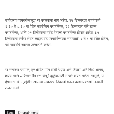
संगीतमय परफॉर्मन्ससुद्धा या उत्सवाचा भाग आहेत. २७ डिसेंबरला सायंकाळी
६.३० ते ८.३० या वेळेत व्हायोलिन परफॉर्मन्स, २८ डिसेंबरला बॅले डान्स
परफॉर्मन्स, आणि २९ डिसेंबरला ग्रँड पियानो परफॉर्मन्स होणार आहेत. ३१
डिसेंबरला वर्षाचा शेवट लाइव्ह बँड परफॉर्मन्ससह सायंकाळी ६ ते ९ या वेळेत होईल,
जो नववर्षाचे स्वागत उत्साहाने करेल.
या सणाच्या हंगामात, इनऑर्बिट मॉल वाशी हे एक असे ठिकाण आहे जिथे आनंद,
हास्य आणि अविस्मरणीय क्षण संपूर्ण कुटुंबासाठी साजरे करत आहेत. त्यामुळे, या
हंगामात नवी मुंबईतील आपल्या आवडत्या ठिकाणी येऊन कायमस्वरूपी आठवणी
तयार करा!
Tags
Entertainment