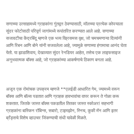
सणाच्या उत्साहामध्ये ग्राहकांना गुंतवून ठेवण्यासाठी, मॉलच्या प्रत्येक कोपऱ्याला
सुंदर फोटोसाठी परिपूर्ण जागांमध्ये रूपांतरित करण्यात आले आहे. सणाच्या
सजावटीचा केंद्रबिंदू म्हणजे एक भव्य ख्रिसमस वृक्ष, जो चमचमणाऱ्या दिव्यांनी
आणि रिबन आणि बोने यांनी सजवलेला आहे, ज्यामुळे सणाच्या हंगामाचा आनंद घेता
येतो. या झाडाशिवाय, देखाव्यात सुंदर रेनडियर आहेत, तसेच एक लाइफसाइज
अनुभवात्मक बॉक्स आहे, जो ग्राहकांच्या आकर्षणाचे ठिकाण बनला आहे.
अजून एक रोमांचक उपक्रम म्हणजे **एलईडी आधारित गेम, ज्यामध्ये वरून
बॉक्स आणि बॉल्स पडतात आणि ग्राहक हावभावांचा वापर करून ते गोळा करू
शकतात. जितके जास्त बॉक्स पकडतील तितका जास्त स्कोअर! सहभागी
ग्राहकांना बास्किन रॉबिन्स, सबारो, टाइमझोन, स्निच, कुकी मॅन आणि इतर
ब्रँड्सचे विशेष व्हाउचर जिंकण्याची संधी यावेळी मिळते.